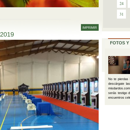
24
31
IMPRIMIR
 2019
FOTOS Y
No te pierdas
descárgate las
misdardos.com
serás testigo 
encuentros cel