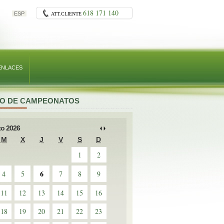
618 171 140
ESP
ATT.CLIENTE
ENLACES
O DE CAMPEONATOS
o 2026
M
X
J
V
S
D
1
2
6
4
5
7
8
9
11
12
13
14
15
16
18
19
20
21
22
23